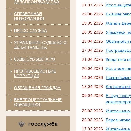
ДЕЛОПРОИЗВОДСТВО
01.07.2026
Иск о защит
СПРАВОЧНАЯ
22.06.2026
Бывшие рабо
ИНФОРМАЦИЯ
19.05.2026
Житель Бере
ПРЕСС-СЛУЖБА
18.05.2026
Учащиеся по
28.04.2026
Обвиняется 
УПРАВЛЕНИЕ СУДЕБНОГО
ДЕПАРТАМЕНТА
27.04.2026
Пострадавша
СУДЫ СУБЪЕКТА РФ
21.04.2026
Когда твои с
20.04.2026
Иск о компе
ПРОТИВОДЕЙСТВИЕ
КОРРУПЦИИ
14.04.2026
Невыносимое
13.04.2026
Кто заплатит
ОБРАЩЕНИЯ ГРАЖДАН
09.04.2026
В суд пост
ВНЕПРОЦЕССУАЛЬНЫЕ
инкассаторо
ОБРАЩЕНИЯ
25.03.2026
Жительница 
25.03.2026
Березникове
17.03.2026
Жительница 