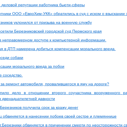
е деловой репутации работника бьюти-сферы
тники ООО «ЕвроХим-УКК» обратились в суд с иском о взыскании 
зников уклонился от призыва на военную службу
сетили Березниковский городской суд Пермского края
в неправомерном доступе к компьютерной информации.
я в ДТП намерена добиться компенсации морального вреда.
оседи собаки
нсации морального вреда за побои
 соседство.
 за ремонт автомобиля, провалившегося в яму на дороге?
упило дело в отношении второго соучастника вооруженного р
в двенадцатилетней давности
Березников получила срок за кражу денег
ц обвиняется в нанесении побоев своей сестре и племяннице
г.Березники обвиняется в причинении смерти по неосторожности 