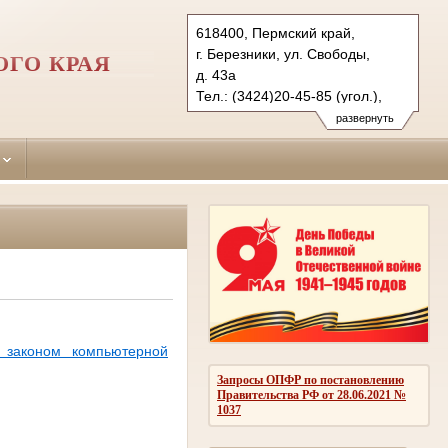
618400, Пермский край,
г. Березники, ул. Свободы,
ОГО КРАЯ
д. 43а
Тел.: (3424)20-45-85 (угол.),
(3424)20-45-90 (гражд.)
развернуть
bereznikovsky.perm@sudrf.ru
показать на карте
 законом компьютерной
Запросы ОПФР по постановлению
Правительства РФ от 28.06.2021 №
1037