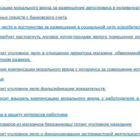
нсации морального вреда за размещение автосервиса в индивиду
ых средств с банковского счета
е чести и достоинства за размещение в социальной сети оскорбите
требует расторгнуть договор купли-продажи жилого помещения из-
рит уголовное дело в отношении директора магазина, обвиняемо
упном размере.
ании компенсации морального вреда с нотариуса за совершение ис
ья
рит уголовное дело фальсификации доказательств.
осит взыскать компенсацию морального вреда с работодателя в
ра в защиту интересов работника
оваров из магазинов березниковцу грозит уголовное наказание
рит уголовное дело о финансировании экстремистской деятельнос