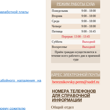
РЕЖИМ РАБОТЫ СУДА
Понедельник
9:00 - 18:00
заработной платы
Вторник
9:00 - 18:00
Среда
9:00 - 18:00
Четверг
9:00 - 18:00
Пятница
9:00 - 16:45
Перерыв: 13:00 - 13:45
Суббота
Выходной
Воскресенье
Выходной
Приём граждан осуществляется в
течение всего рабочего дня в приемной
суда
АДРЕС ЭЛЕКТРОННОЙ ПОЧТЫ
азбойного нападения на
bereznikovsky.perm@sudrf.ru
НОМЕРА ТЕЛЕФОНОВ
ДЛЯ СПРАВОЧНОЙ
ИНФОРМАЦИИ
Общий отдел
своему сожителю