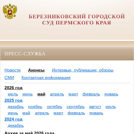
БЕРЕЗНИКОВСКИЙ ГОРОДСКОЙ
СУД ПЕРМСКОГО КРАЯ
ПРЕСС-СЛУЖБА
Новости
Анонсы
Интервью, публикации, обзоры
СМИ
Контактная информация
2026 год
июль
июнь
май
апрель
март
февраль
январь
2025 год
декабрь
ноябрь
октябрь
сентябрь
август
июль
июнь
май
апрель
март
февраль
январь
2024 год
декабрь
Архив за май 2026 года