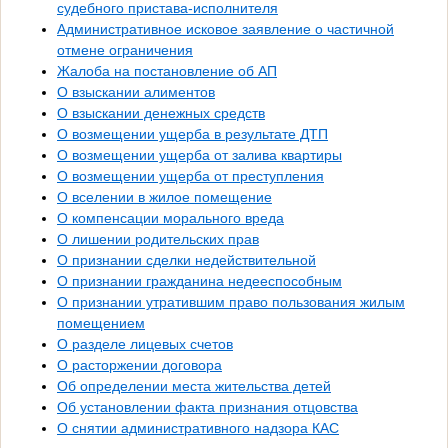
судебного пристава-исполнителя
Административное исковое заявление о частичной
отмене ограничения
Жалоба на постановление об АП
О взыскании алиментов
О взыскании денежных средств
О возмещении ущерба в результате ДТП
О возмещении ущерба от залива квартиры
О возмещении ущерба от преступления
О вселении в жилое помещение
О компенсации морального вреда
О лишении родительских прав
О признании сделки недействительной
О признании гражданина недееспособным
О признании утратившим право пользования жилым
помещением
О разделе лицевых счетов
О расторжении договора
Об определении места жительства детей
Об установлении факта признания отцовства
О снятии административного надзора КАС