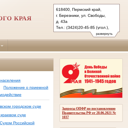
618400, Пермский край,
г. Березники, ул. Свободы,
ОГО КРАЯ
д. 43а
Тел.: (3424)20-45-85 (угол.),
(3424)20-45-90 (гражд.)
развернуть
bereznikovsky.perm@sudrf.ru
показать на карте
 населения
Положение о приемной
модействие
вском городском суде
Запросы ОПФР по постановлению
Правительства РФ от 28.06.2021 №
 краевом суде
1037
 Судом Российской