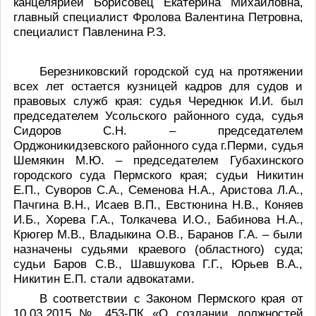
канцелярией Борисовец Екатерина Михайловна,
главный специалист Фролова Валентина Петровна,
специалист Павленина Р.З.
Березниковский городской суд на протяжении
всех лет остается кузницей кадров для судов и
правовых служб края: судья Череднюк И.И. был
председателем Усольского районного суда, судья
Сидоров С.Н. – председателем
Орджоникидзевского районного суда г.Перми, судья
Шемякин М.Ю. – председателем Губахинского
городского суда Пермского края; судьи Никитин
Е.П., Суворов С.А., Семенова Н.А., Аристова Л.А.,
Пачгина В.Н., Исаев В.П., Евстюнина Н.В., Коняев
И.Б., Хорева Г.А., Толкачева И.О., Бабинова Н.А.,
Крюгер М.В., Владыкина О.В., Баранов Г.А. – были
назначены судьями краевого (областного) суда;
судьи Баров С.В., Шавшукова Г.Г., Юрьев В.А.,
Никитин Е.П. стали адвокатами.
В соответствии с Законом Пермского края от
10.03.2015 № 453-ПК «О создании должностей