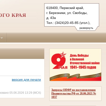
618400, Пермский край,
г. Березники, ул. Свободы,
ОГО КРАЯ
д. 43а
Тел.: (3424)20-45-85 (угол.),
(3424)20-45-90 (гражд.)
развернуть
bereznikovsky.perm@sudrf.ru
показать на карте
версия для печати
Запросы ОПФР по постановлению
ковано 05.06.2026 13:29 (МСК)
Правительства РФ от 28.06.2021 №
1037