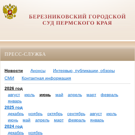
БЕРЕЗНИКОВСКИЙ ГОРОДСКОЙ
СУД ПЕРМСКОГО КРАЯ
ПРЕСС-СЛУЖБА
Новости
Анонсы
Интервью, публикации, обзоры
СМИ
Контактная информация
2026 год
август
июль
июнь
май
апрель
март
февраль
январь
2025 год
декабрь
ноябрь
октябрь
сентябрь
август
июль
июнь
май
апрель
март
февраль
январь
2024 год
декабрь
ноябрь