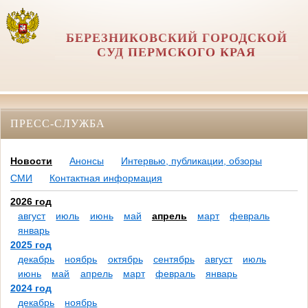
БЕРЕЗНИКОВСКИЙ ГОРОДСКОЙ
СУД ПЕРМСКОГО КРАЯ
ПРЕСС-СЛУЖБА
Новости
Анонсы
Интервью, публикации, обзоры
СМИ
Контактная информация
2026 год
август
июль
июнь
май
апрель
март
февраль
январь
2025 год
декабрь
ноябрь
октябрь
сентябрь
август
июль
июнь
май
апрель
март
февраль
январь
2024 год
декабрь
ноябрь