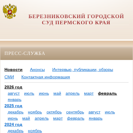
БЕРЕЗНИКОВСКИЙ ГОРОДСКОЙ
СУД ПЕРМСКОГО КРАЯ
ПРЕСС-СЛУЖБА
Новости
Анонсы
Интервью, публикации, обзоры
СМИ
Контактная информация
2026 год
август
июль
июнь
май
апрель
март
февраль
январь
2025 год
декабрь
ноябрь
октябрь
сентябрь
август
июль
июнь
май
апрель
март
февраль
январь
2024 год
декабрь
ноябрь