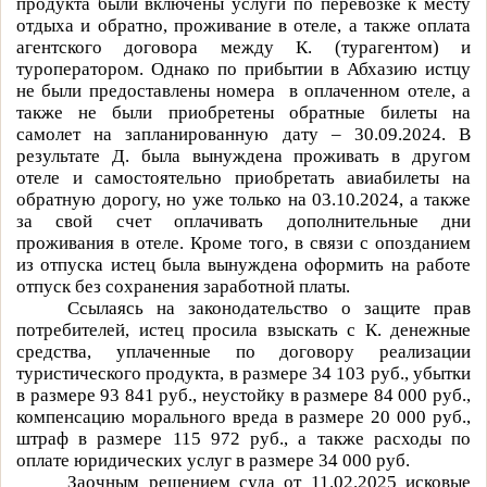
продукта были включены услуги по перевозке к месту
отдыха и обратно, проживание в отеле, а также оплата
агентского договора между К. (турагентом) и
туроператором. Однако по прибытии в Абхазию истцу
не были предоставлены номера
в оплаченном отеле, а
также не были приобретены обратные билеты на
самолет на запланированную дату – 30.09.2024. В
результате Д. была вынуждена проживать в другом
отеле и самостоятельно приобретать авиабилеты на
обратную дорогу, но уже только на 03.10.2024, а также
за свой счет оплачивать дополнительные дни
проживания в отеле. Кроме того, в связи с опозданием
из отпуска истец была вынуждена оформить на работе
отпуск без сохранения заработной платы.
Ссылаясь на законодательство о защите прав
потребителей, истец просила взыскать с К.
денежные
средства, уплаченные по договору реализации
туристического продукта, в размере 34 103 руб., убытки
в размере 93 841 руб., неустойку в размере 84 000 руб.,
компенсацию морального вреда в размере 20 000 руб.,
штраф в размере
115 972 руб., а также расходы по
оплате юридических услуг в размере 34 000 руб.
Заочным решением суда от 11.02.2025 исковые